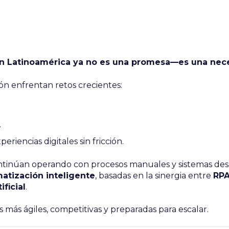
 en Latinoamérica ya no es una promesa—es una nec
ón enfrentan retos crecientes:
.
riencias digitales sin fricción.
tinúan operando con procesos manuales y sistemas desar
atización inteligente
, basadas en la sinergia entre
RPA
ificial
.
 más ágiles, competitivas y preparadas para escalar.