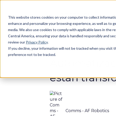
This website stores cookies on your computer to collect informatio
enhance and personalize your browsing experience, as well as to gen
media. We also use cookies to comply with applicable laws in the r
Central America, ensuring your data is handled responsibly and se
review our
Privacy Policy
.
If you decline, your information will not be tracked when you visit 
Apr 8, 2025 9:46:36 AM
preference not to be tracked.
Automatizaci
están trans
Comms - AF Robotics