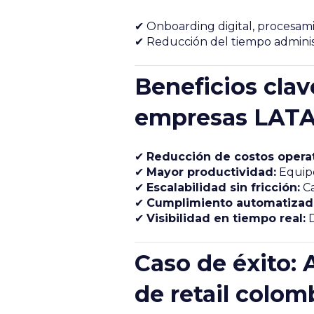
✔ Onboarding digital, procesam
✔ Reducción del tiempo adminis
Beneficios clav
empresas LAT
✔
Reducción de costos operat
✔
Mayor productividad:
Equipo
✔
Escalabilidad sin fricción:
Ca
✔
Cumplimiento automatizad
✔
Visibilidad en tiempo real:
D
Caso de éxito:
de retail colom