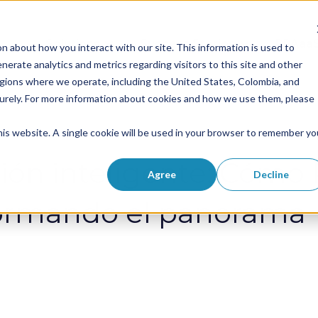
Solutions
Success Stories
RPAaa
n about how you interact with our site. This information is used to
Show submenu for Solutions
Show submenu 
erate analytics and metrics regarding visitors to this site and other
egions where we operate, including the United States, Colombia, and
curely. For more information about cookies and how we use them, please
this website. A single cookie will be used in your browser to remember yo
ón inteligente: Cómo 
Agree
Decline
formando el panorama