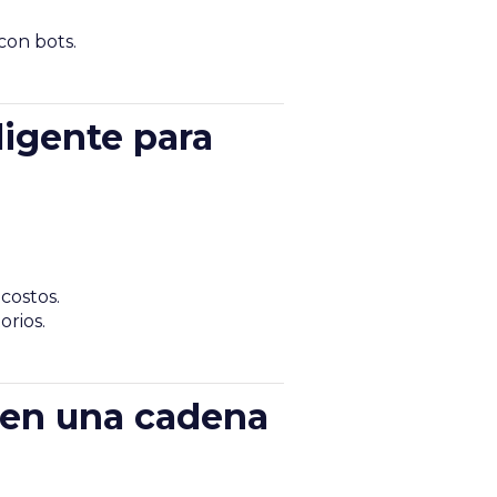
con bots.
ligente para
costos.
orios.
e en una cadena