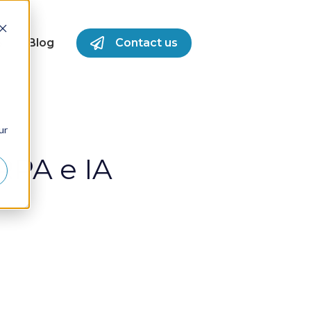
S
Blog
Contact us
for Success Stories
ur
RPA e IA